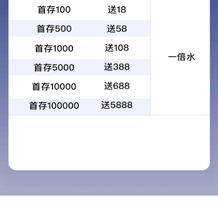
产品展示
product
访问手机版
大型船挖
轮式挖掘机
履带挖掘机
挖掘装载机
装载机系列
船挖（水路两用挖掘机）