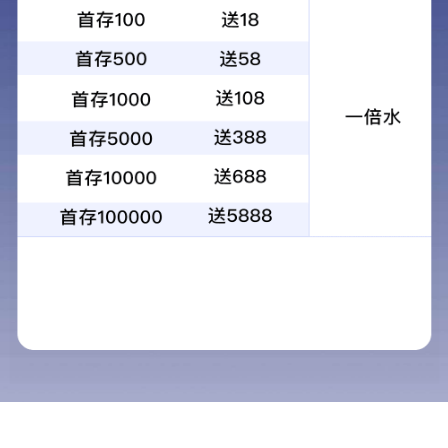
关于我们
about
访问手机版
关于我们
轮式挖掘机
履带挖掘机
挖掘装载机
装载机系列
船挖（水路两用挖掘机）